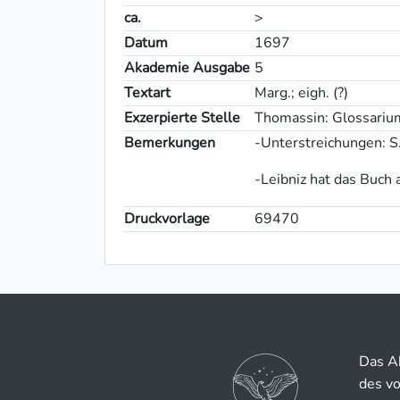
ca.
>
Datum
1697
Akademie Ausgabe
5
Textart
Marg.; eigh. (?)
Exzerpierte Stelle
Thomassin: Glossarium
Bemerkungen
-Unterstreichungen: S. vii
-Leibniz hat das Buch
Druckvorlage
69470
Das A
des v