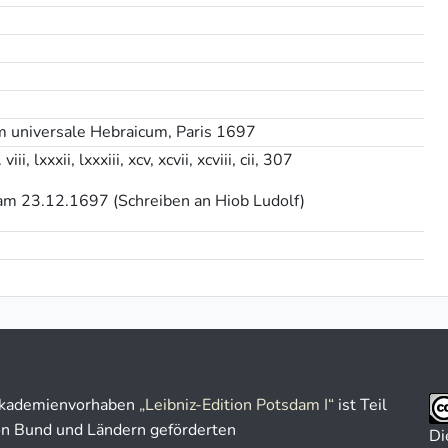
 universale Hebraicum, Paris 1697
i, lxxxii, lxxxiii, xcv, xcvii, xcviii, cii, 307
 am 23.12.1697 (Schreiben an Hiob Ludolf)
kademienvorhaben
„Leibniz-Edition Potsdam I“
ist Teil
on Bund und Ländern geförderten
Di