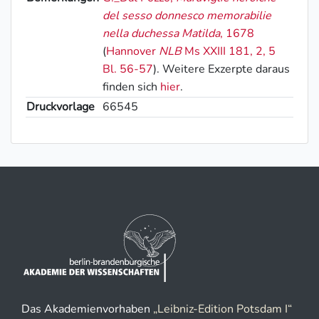
del sesso donnesco memorabilie
nella duchessa Matilda
, 1678
(
Hannover
NLB
Ms XXIII 181, 2, 5
Bl. 56-57
). Weitere Exzerpte daraus
finden sich
hier
.
Druckvorlage
66545
Das Akademienvorhaben
„Leibniz-Edition Potsdam I“