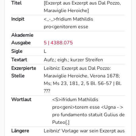
Titel
[Exzerpt aus Exzerpt aus Dal Pozzo,
Maraviglie Heroiche]
Incipit
<_-_>fridium Mathildis
pro<genitorem esse
Akademie
Ausgabe
5 | 4388.075
Sigle
L
Textart
Aufz.; eigh.; kurzer Streifen
Exzerpierte
Leibniz: Exzerpt aus Dal Pozzo:
Stelle
Maraviglie Heroiche, Verona 1678;
Ms; Ms 23, 181, 2, 5 Bl. 56-57 | Bl.
???
Wortlaut
<S>ifridum Mathildis
pro<geni>torem esse <Ugna - >
pro fundamento statuit Gulius de
Puteo[.]
Längere
Leibniz' Vorlage war sein Exzerpt aus