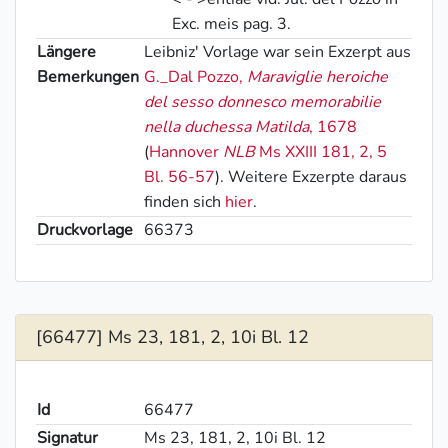
Exc. meis pag. 3.
Längere
Leibniz' Vorlage war sein Exzerpt aus
Bemerkungen
G._Dal Pozzo
,
Maraviglie heroiche
del sesso donnesco memorabilie
nella duchessa Matilda
, 1678
(
Hannover
NLB
Ms XXIII 181, 2, 5
Bl. 56-57
). Weitere Exzerpte daraus
finden sich
hier
.
Druckvorlage
66373
[66477] Ms 23, 181, 2, 10i Bl. 12
Id
66477
Signatur
Ms 23, 181, 2, 10i Bl. 12