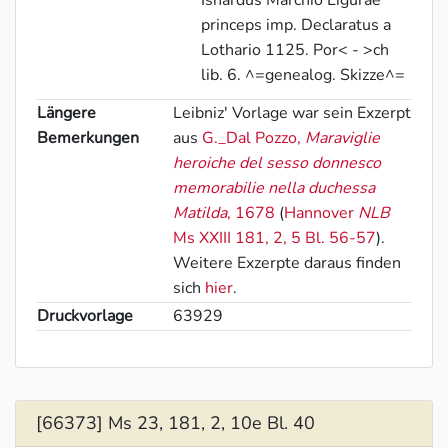
Isnardus Marchio Ligurae
princeps imp. Declaratus a
Lothario 1125. Por< - >ch
lib. 6. ^=genealog. Skizze^=
Längere
Leibniz' Vorlage war sein Exzerpt
Bemerkungen
aus
G._Dal Pozzo
,
Maraviglie
heroiche del sesso donnesco
memorabilie nella duchessa
Matilda
, 1678
(
Hannover
NLB
Ms XXIII 181, 2, 5 Bl. 56-57
).
Weitere Exzerpte daraus finden
sich
hier
.
Druckvorlage
63929
[66373] Ms 23, 181, 2, 10e Bl. 40