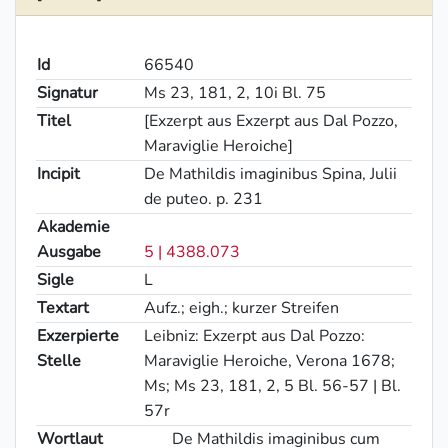
Id
66540
Signatur
Ms 23, 181, 2, 10i Bl. 75
Titel
[Exzerpt aus Exzerpt aus Dal Pozzo,
Maraviglie Heroiche]
Incipit
De Mathildis imaginibus Spina, Julii
de puteo. p. 231
Akademie
Ausgabe
5 | 4388.073
Sigle
L
Textart
Aufz.; eigh.; kurzer Streifen
Exzerpierte
Leibniz: Exzerpt aus Dal Pozzo:
Stelle
Maraviglie Heroiche, Verona 1678;
Ms; Ms 23, 181, 2, 5 Bl. 56-57 | Bl.
57r
Wortlaut
De
Mathildis imaginibus cum