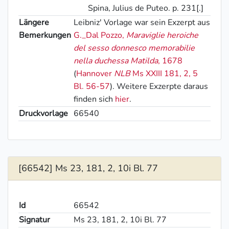
Spina, Julius de Puteo. p. 231[.]
Längere
Leibniz' Vorlage war sein Exzerpt aus
Bemerkungen
G._Dal Pozzo
,
Maraviglie heroiche
del sesso donnesco memorabilie
nella duchessa Matilda
, 1678
(
Hannover
NLB
Ms XXIII 181, 2, 5
Bl. 56-57
). Weitere Exzerpte daraus
finden sich
hier
.
Druckvorlage
66540
[66542] Ms 23, 181, 2, 10i Bl. 77
Id
66542
Signatur
Ms 23, 181, 2, 10i Bl. 77