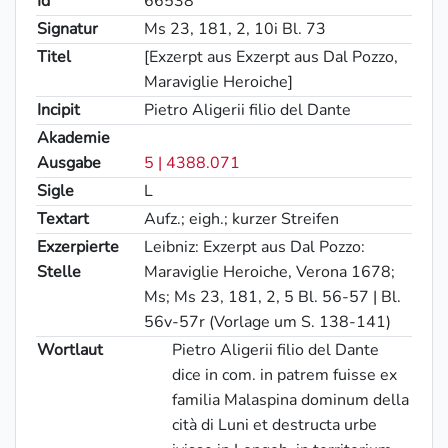
Id
66538
Signatur
Ms 23, 181, 2, 10i Bl. 73
Titel
[Exzerpt aus Exzerpt aus Dal Pozzo,
Maraviglie Heroiche]
Incipit
Pietro Aligerii filio del Dante
Akademie
Ausgabe
5 | 4388.071
Sigle
L
Textart
Aufz.; eigh.; kurzer Streifen
Exzerpierte
Leibniz: Exzerpt aus Dal Pozzo:
Stelle
Maraviglie Heroiche, Verona 1678;
Ms; Ms 23, 181, 2, 5 Bl. 56-57 | Bl.
56v-57r (Vorlage um S. 138-141)
Wortlaut
Pietro
Aligerii filio del Dante
dice in com. in patrem fuisse ex
familia Malaspina dominum della
cità di Luni et destructa urbe