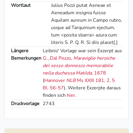
Wortlaut
Julius
Pozzi putat Aeneae et
Aeneadum insignia fuisse
Aquilam aureum in Campo rubro,
usque ad Tarquinium ejectum,
tum <posita sbarra> azura cum
literis S. P. Q. R.
Si diis placet[.]
Längere
Leibniz' Vorlage war sein Exzerpt aus
Bemerkungen
G._Dal Pozzo
,
Maraviglie heroiche
del sesso donnesco memorabilie
nella duchessa Matilda
, 1678
(
Hannover
NLB
Ms XXIII 181, 2, 5
Bl. 56-57
). Weitere Exzerpte daraus
finden sich
hier
.
Druckvorlage
2743