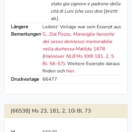
stato gia signore e padrone della
cità di Luni (che cosi dice
[
bricht
ab.
]
Längere
Leibniz' Vorlage war sein Exzerpt aus
Bemerkungen
G._Dal Pozzo
,
Maraviglie heroiche
del sesso donnesco memorabilie
nella duchessa Matilda
, 1678
(
Hannover
NLB
Ms XXIII 181, 2, 5
Bl. 56-57
). Weitere Exzerpte daraus
finden sich
hier
.
Druckvorlage
66477
[66538] Ms 23, 181, 2, 10i Bl. 73