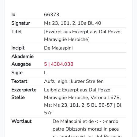
Id
66373
Signatur
Ms 23, 181, 2, 10e Bl. 40
Titel
[Exzerpt aus Exzerpt aus Dal Pozzo,
Maraviglie Heroiche]
Incipit
De Malaspini
Akademie
Ausgabe
5 | 4384.038
Sigle
L
Textart
Aufz.; eigh.; kurzer Streifen
Exzerpierte
Leibniz: Exzerpt aus Dal Pozzo:
Stelle
Maraviglie Heroiche, Verona 1678;
Ms; Ms 23, 181, 2, 5 Bl. 56-57 | Bl.
57r
Wortlaut
De Malaspini et de < - >nardo
patre Obizzonis morazi in pace
< - >entiae vid. Jul. del Pozzo in