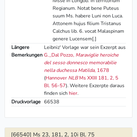
ivisse in Longob. in territorium
Regianum. Notat bene Puteus
suum Ms. habere Luni non Luca.
Attonem hujus filium Tristanus
Calchus lib. 6. vocat Malaspinam
genere Lucensem[.]
Längere
Leibniz' Vorlage war sein Exzerpt aus
Bemerkungen
G._Dal Pozzo
,
Maraviglie heroiche
del sesso donnesco memorabilie
nella duchessa Matilda
, 1678
(
Hannover
NLB
Ms XXIII 181, 2, 5
Bl. 56-57
). Weitere Exzerpte daraus
finden sich
hier
.
Druckvorlage
66538
[66540] Ms 23, 181, 2, 10i Bl. 75