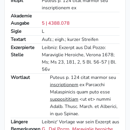
Incipit
Puteus p. 124 citat marmor seu
inscriptionem ex
Akademie
Ausgabe
5 | 4388.078
Sigle
L
Textart
Aufz.; eigh.; kurzer Streifen
Exzerpierte
Leibniz: Exzerpt aus Dal Pozzo:
Stelle
Maraviglie Heroiche, Verona 1678;
Ms; Ms 23, 181, 2, 5 Bl. 56-57 | Bl.
56v
Wortlaut
Puteus
p. 124 citat marmor seu
inscriptionem
ex Parcacchi
Malaspinicis quam puto esse
supposititiam
<ut et> nummi
Adalb. Thusc. March. et Alberici,
in quo Spinae.
Längere
Leibniz' Vorlage war sein Exzerpt aus
Bemerkungen
G._Dal Pozzo
,
Maraviglie heroiche