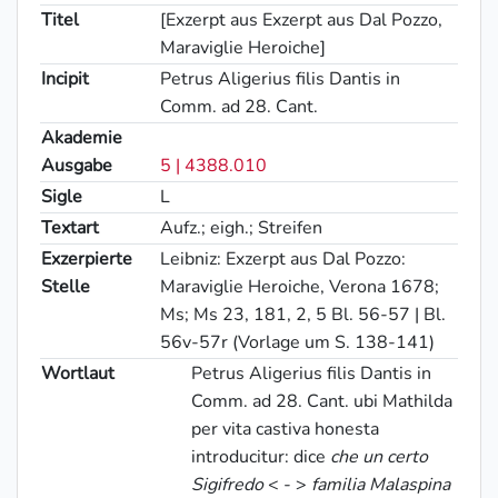
Titel
[Exzerpt aus Exzerpt aus Dal Pozzo,
Maraviglie Heroiche]
Incipit
Petrus Aligerius filis Dantis in
Comm. ad 28. Cant.
Akademie
Ausgabe
5 | 4388.010
Sigle
L
Textart
Aufz.; eigh.; Streifen
Exzerpierte
Leibniz: Exzerpt aus Dal Pozzo:
Stelle
Maraviglie Heroiche, Verona 1678;
Ms; Ms 23, 181, 2, 5 Bl. 56-57 | Bl.
56v-57r (Vorlage um S. 138-141)
Wortlaut
Petrus
Aligerius filis Dantis in
Comm. ad 28. Cant. ubi Mathilda
per vita castiva honesta
introducitur: dice
che un certo
Sigifredo
< - >
familia Malaspina